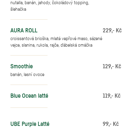
nutella, banán, jahody, čokoládový topping,
šlehačka
AURA ROLL
229,- Kč
croissantová brioška, mleté vepřové maso, sázené
vejce, slanina, rukola, rajče, ďábelská omáčka
Smoothie
129,- Kč
banán, lesní ovoce
Blue Ocean latté
119,- Kč
UBE Purple Latté
99,- Kč